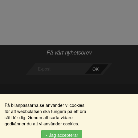
Få vårt nyhetsbrev
OK
Bilanpassarna
Områden
På bilanpassarna.se använder vi cookies
för att webbplatsen ska fungera på ett bra
Smedjegatan 22
Alkomätare / alkolås
sätt för dig. Genom att surfa vidare
352 46 Växjö
godkänner du att vi använder cookies.
Elprodukter
Tel: 0470-36 000
Serviceinredningar
× Jag accepterar
info@bilanpassarna.se