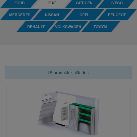
FORD
FIAT
CITROÊN
IVECO
MERCEDES
NISSAN
OPEL
PEUGEOT
RENAULT
VOLKSWAGEN
TOYOTA
18 produkter hittades.