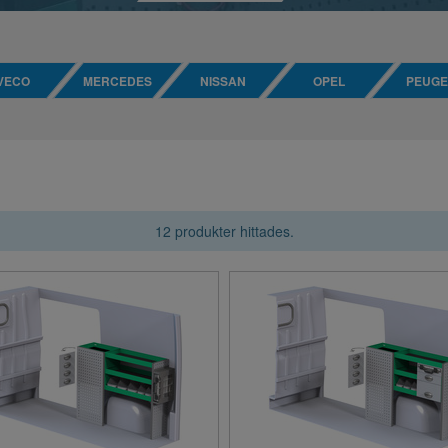
IVECO
MERCEDES
NISSAN
OPEL
PEUGE
12 produkter hittades.