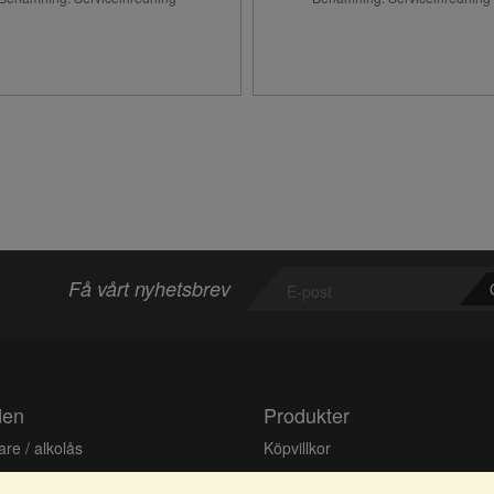
Få vårt nyhetsbrev
den
Produkter
re / alkolås
Köpvillkor
ter
Inloggning & registrering