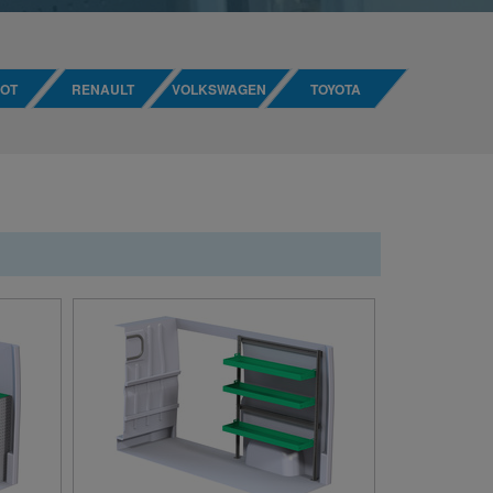
OT
RENAULT
VOLKSWAGEN
TOYOTA