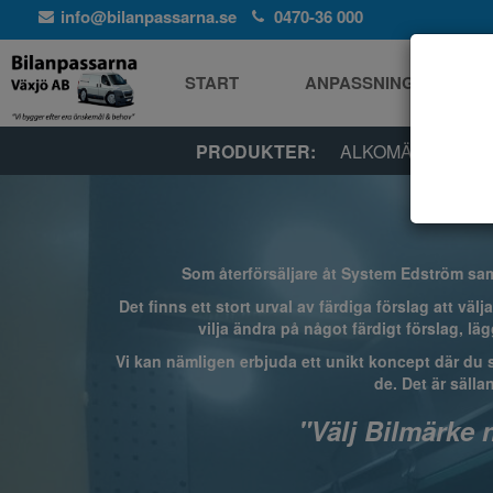
info@bilanpassarna.se
0470-36 000
START
ANPASSNINGAR
PRODUKTER:
ALKOMÄTARE / A
Som återförsäljare åt System Edström samt
Det finns ett stort urval av färdiga förslag att vä
vilja ändra på något färdigt förslag, läg
Vi kan nämligen erbjuda ett unikt koncept där du sj
de. Det är sälla
"Välj Bilmärke 