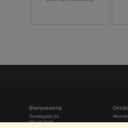
Bilanpassarna
Områ
Smedjegatan 22
Alkomäta
352 46 Växjö
Elproduk