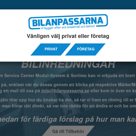
COLORGLO
BILDARKIV
OM OSS
KO
Vänligen välj privat eller företag
LKOLÅS
ELPRODUKTER
SERVICEINREDNINGAR
TI
PRIVAT
FÖRETAG
BILINREDNINGAR
 Service Center Modul-System & Sortimo kan vi erbjuda ett brett u
lja på, enklast når du dessa genom att klicka på respektive Märke/Mod
g ett mail till oss på
info@bilanpassarna.se
eller kom in över en ko
älv ritar upp hur du önskar ha det, så tar vi fram en ritning till e
n man hittar rätt direkt, så var inte rädda för att ändra er och be om 
nedan för färdiga förslag på hur man kan
Gå till Tillbehör