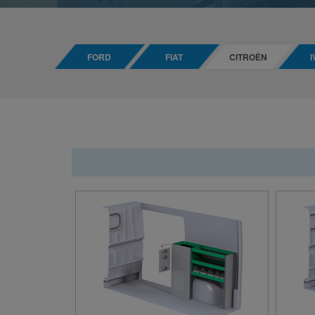
FORD
FIAT
CITROÊN