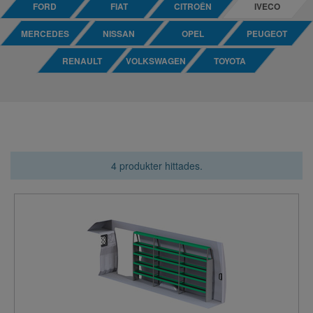
FORD
FIAT
CITROÊN
IVECO
MERCEDES
NISSAN
OPEL
PEUGEOT
RENAULT
VOLKSWAGEN
TOYOTA
4 produkter hittades.