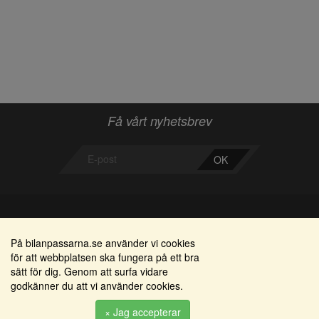
Få vårt nyhetsbrev
OK
Bilanpassarna
Områden
På bilanpassarna.se använder vi cookies
för att webbplatsen ska fungera på ett bra
Smedjegatan 22
Alkomätare / alkolås
sätt för dig. Genom att surfa vidare
352 46 Växjö
godkänner du att vi använder cookies.
Elprodukter
Tel: 0470-36 000
Serviceinredningar
× Jag accepterar
info@bilanpassarna.se