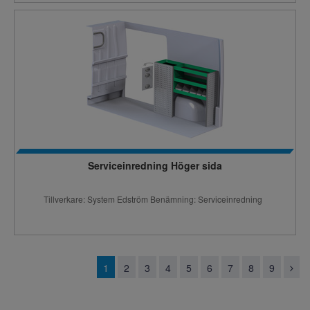
Serviceinredning Höger sida
Tillverkare: System Edström Benämning: Serviceinredning
1
2
3
4
5
6
7
8
9