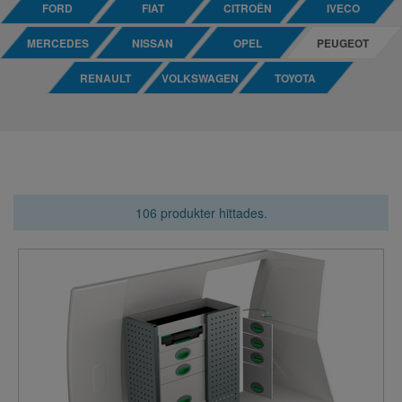
FORD
FIAT
CITROÊN
IVECO
MERCEDES
NISSAN
OPEL
PEUGEOT
RENAULT
VOLKSWAGEN
TOYOTA
106 produkter hittades.