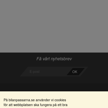
Få vårt nyhetsbrev
OK
Bilanpassarna
Områden
På bilanpassarna.se använder vi cookies
för att webbplatsen ska fungera på ett bra
Smedjegatan 22
Alkomätare / alkolås