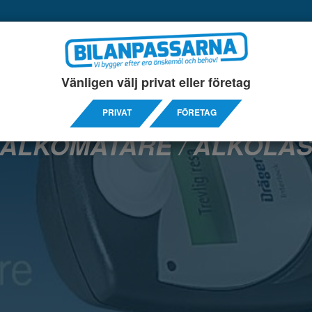
COLORGLO
BILDARKIV
OM OSS
KO
Vänligen välj privat eller företag
LKOLÅS
ELPRODUKTER
SERVICEINREDNINGAR
TI
PRIVAT
FÖRETAG
ALKOMÄTARE / ALKOLÅ