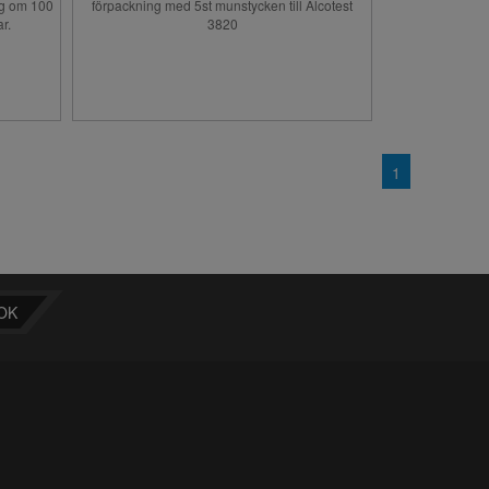
ng om 100
förpackning med 5st munstycken till Alcotest
r.
3820
1
OK