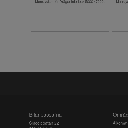
Munstycken för Dräger Interlock 5000 / 7000.
Munstyck
Bilanpassarna
Områ
Smedjegatan 22
Alkomäta