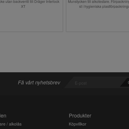
e utan backventil till Dräger Interlock
Munstycken till alkotestare. Förpackni
XT
st i hygieniska plastförpackninga
Få vårt nyhetsbrev
den
Produkter
re / alkolås
Köpvillkor