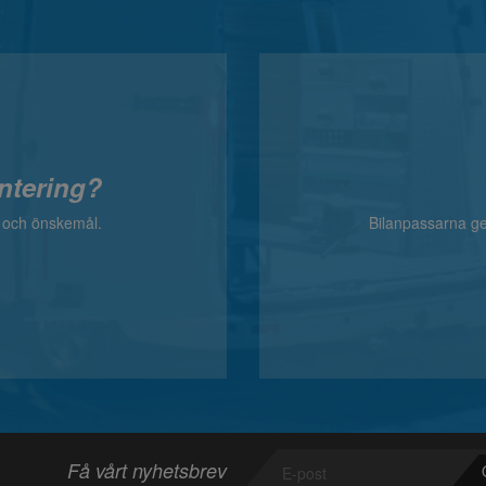
ntering?
v och önskemål.
Bilanpassarna ger
Få vårt nyhetsbrev