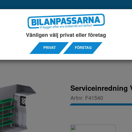
UKTER
SERVICEINREDNINGAR
TILLBEHÖRS ARTIKL
Vänligen välj privat eller företag
14-
PRIVAT
FÖRETAG
Serviceinredning 
Artnr:
F41540