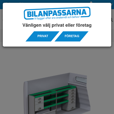
Privat
Företag
Mina sidor
Vänligen välj privat eller företag
PRIVAT
FÖRETAG
SERVICEINREDNINGAR
/ FIAT
/ TALENTO L1H1