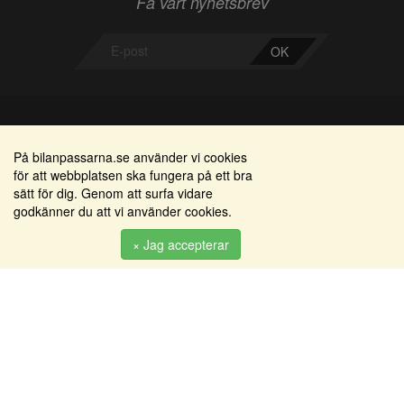
Få vårt nyhetsbrev
OK
Bilanpassarna
Områden
På bilanpassarna.se använder vi cookies
för att webbplatsen ska fungera på ett bra
Smedjegatan 22
Alkomätare / alkolås
sätt för dig. Genom att surfa vidare
352 46 Växjö
godkänner du att vi använder cookies.
Elprodukter
Tel: 0470-36 000
Serviceinredningar
× Jag accepterar
info@bilanpassarna.se
Tillbehörs artiklar
Org. nr:
556919-9846
Produkter
Köpvillkor
Inloggning & registrering
Om oss