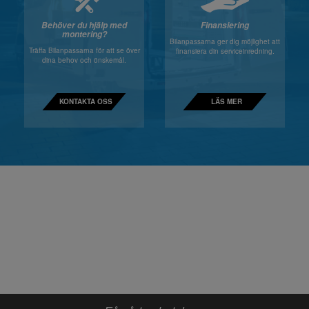
Behöver du hjälp med
Finansiering
montering?
Bilanpassarna ger dig möjlighet att
Träffa Bilanpassarna för att se över
finansiera din serviceinredning.
dina behov och önskemål.
KONTAKTA OSS
LÄS MER