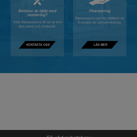
Behöver du hjälp med
Finansiering
montering?
Bilanpassarna ger dig möjlighet att
Träffa Bilanpassarna för att se över
finansiera din serviceinredning.
dina behov och önskemål.
KONTAKTA OSS
LÄS MER