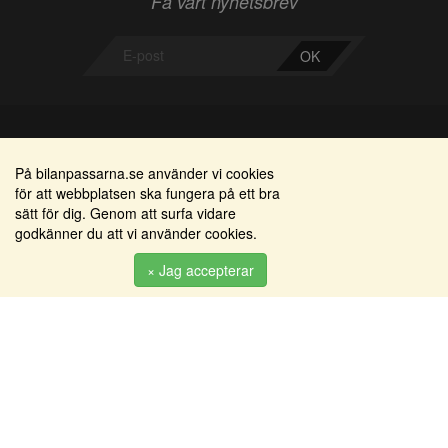
Få vårt nyhetsbrev
OK
Bilanpassarna
Områden
På bilanpassarna.se använder vi cookies
för att webbplatsen ska fungera på ett bra
Smedjegatan 22
Alkomätare / alkolås
sätt för dig. Genom att surfa vidare
352 46 Växjö
godkänner du att vi använder cookies.
Elprodukter
Tel: 0470-36 000
Serviceinredningar
× Jag accepterar
info@bilanpassarna.se
Tillbehörs artiklar
Org. nr:
556919-9846
Produkter
Köpvillkor
Inloggning & registrering
Om oss