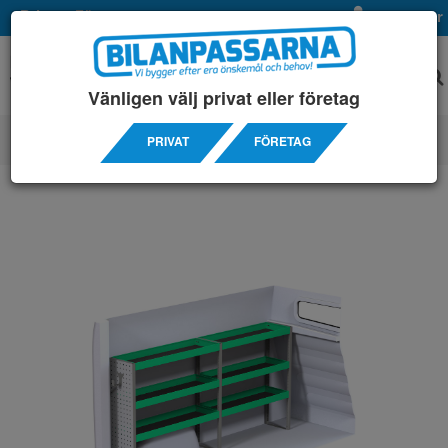
Privat
Företag
Mina sidor
Vänligen välj privat eller företag
PRIVAT
FÖRETAG
SERVICEINREDNINGAR
/ NISSAN
/ NV300 L1H1