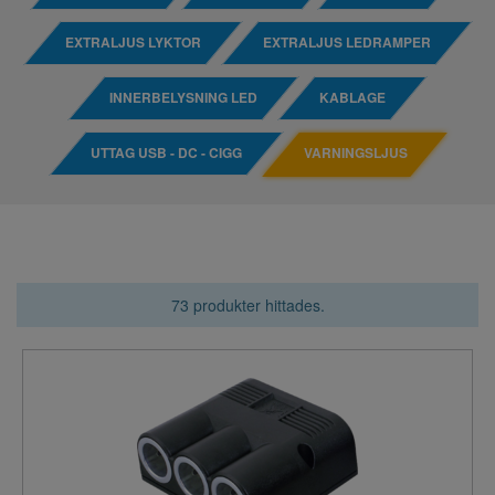
EXTRALJUS LYKTOR
EXTRALJUS LEDRAMPER
INNERBELYSNING LED
KABLAGE
UTTAG USB - DC - CIGG
VARNINGSLJUS
73 produkter hittades.