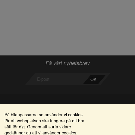
Få vårt nyhetsbrev
OK
Bilanpassarna
Områden
På bilanpassarna.se använder vi cookies
för att webbplatsen ska fungera på ett bra
Smedjegatan 22
Alkomätare / alkolås
sätt för dig. Genom att surfa vidare
352 46 Växjö
godkänner du att vi använder cookies.
Elprodukter