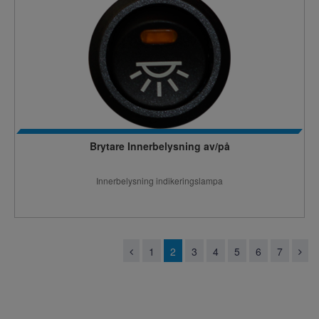
Brytare Innerbelysning av/på
Innerbelysning indikeringslampa
1
2
3
4
5
6
7