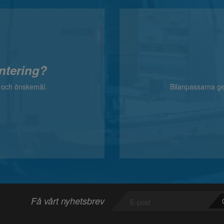
ntering?
v och önskemål.
Bilanpassarna ger
Få vårt nyhetsbrev