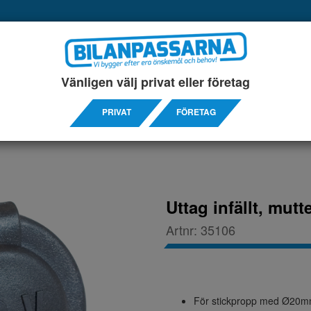
UKTER
SERVICEINREDNINGAR
TILLBEHÖRS ARTIKL
Vänligen välj privat eller företag
PRIVAT
FÖRETAG
Uttag infällt, mutt
Artnr:
35106
För stickpropp med Ø20