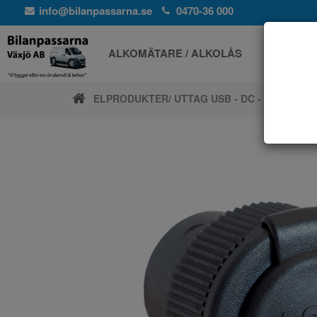
info@bilanpassarna.se
0470-36 000
ALKOMÄTARE / ALKOLÅS
ELPROD
ELPRODUKTER
/ UTTAG USB - DC - CIGG