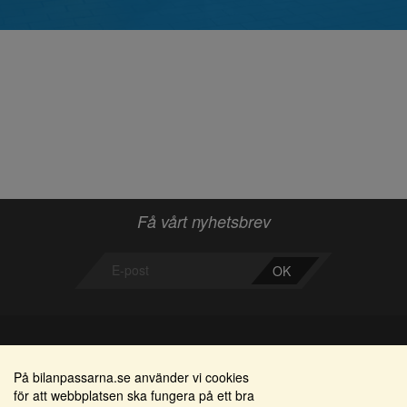
Få vårt nyhetsbrev
OK
Bilanpassarna
Områden
På bilanpassarna.se använder vi cookies
för att webbplatsen ska fungera på ett bra
Smedjegatan 22
Alkomätare / alkolås