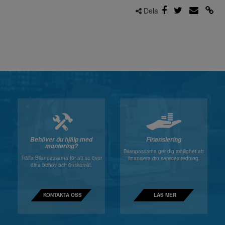
Dela
Behöver du hjälp med
Finansiering
montering?
Bilanpassarna ger dig möjlighet att
Träffa Bilanpassarna för att se över
finansiera din serviceinredning.
dina behov och önskemål.
KONTAKTA OSS
LÄS MER