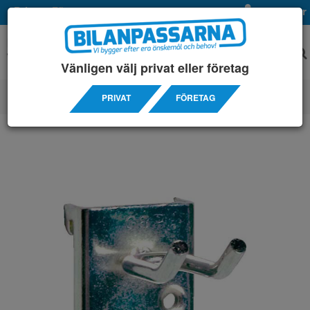
Privat
Företag
Mina sidor
Vänligen välj privat eller företag
PRIVAT
FÖRETAG
TILLBEHÖRS ARTIKLAR
/ VERKTYGSHÅLLARE