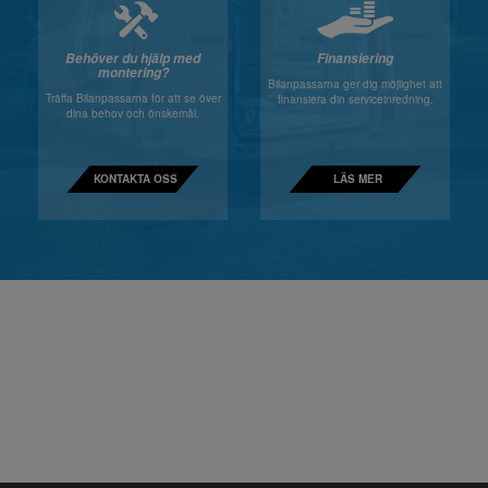
Behöver du hjälp med
Finansiering
montering?
Bilanpassarna ger dig möjlighet att
Träffa Bilanpassarna för att se över
finansiera din serviceinredning.
dina behov och önskemål.
KONTAKTA OSS
LÄS MER