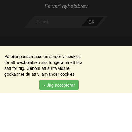
Få vårt nyhetsbrev
OK
Bilanpassarna
Områden
På bilanpassarna.se använder vi cookies
för att webbplatsen ska fungera på ett bra
Smedjegatan 22
Alkomätare / alkolås
sätt för dig. Genom att surfa vidare
352 46 Växjö
godkänner du att vi använder cookies.
Elprodukter
Tel: 0470-36 000
Serviceinredningar
× Jag accepterar
info@bilanpassarna.se
Tillbehörs artiklar
Org. nr:
556919-9846
Produkter
Köpvillkor
Inloggning & registrering