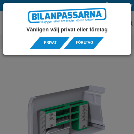
Privat
Företag
Mina sidor
Vänligen välj privat eller företag
PRIVAT
FÖRETAG
SERVICEINREDNINGAR
/ CITROÊN
/ JUMPY L2H1