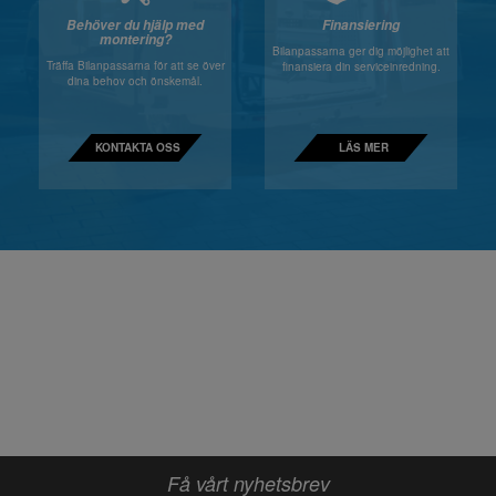
Behöver du hjälp med
Finansiering
montering?
Bilanpassarna ger dig möjlighet att
Träffa Bilanpassarna för att se över
finansiera din serviceinredning.
dina behov och önskemål.
KONTAKTA OSS
LÄS MER
Få vårt nyhetsbrev