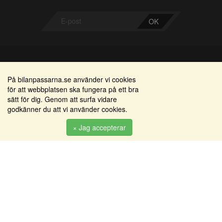
OK
Bilanpassarna
Områden
På bilanpassarna.se använder vi cookies
för att webbplatsen ska fungera på ett bra
Smedjegatan 22
Alkomätare / alkolås
sätt för dig. Genom att surfa vidare
352 46 Växjö
godkänner du att vi använder cookies.
Elprodukter
Tel: 0470-36 000
Serviceinredningar
× Jag accepterar
info@bilanpassarna.se
Tillbehörs artiklar
Org. nr:
556919-9846
Produkter
Köpvillkor
Inloggning & registrering
Om oss