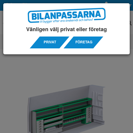
Privat
Företag
Mina sidor
Vänligen välj privat eller företag
PRIVAT
FÖRETAG
SERVICEINREDNINGAR
/ CITROÊN
/ JUMPER L4H2