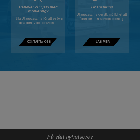
Behöver du hjälp med
Finansiering
montering?
Bilanpassarna ger dig möjlighet att
Träffa Bilanpassarna för att se över
finansiera din serviceinredning.
dina behov och önskemål.
KONTAKTA OSS
LÄS MER
Få vårt nyhetsbrev