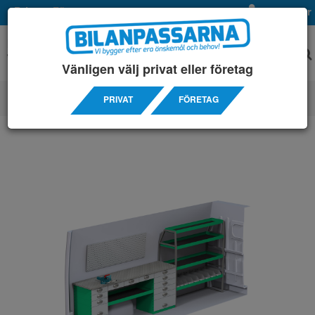
Privat
Företag
Mina sidor
Vänligen välj privat eller företag
PRIVAT
FÖRETAG
SERVICEINREDNINGAR
/ PEUGEOT
/ BOXER L4H2