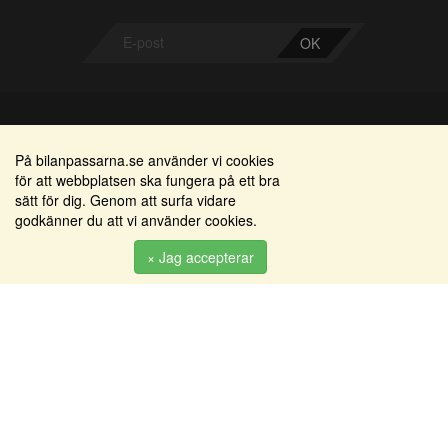
OK
Bilanpassarna
Områden
På bilanpassarna.se använder vi cookies
för att webbplatsen ska fungera på ett bra
Smedjegatan 22
Alkomätare / alkolås
sätt för dig. Genom att surfa vidare
352 46 Växjö
godkänner du att vi använder cookies.
Elprodukter
Tel: 0470-36 000
Serviceinredningar
× Jag accepterar
info@bilanpassarna.se
Tillbehörs artiklar
Org. nr:
556919-9846
Produkter
Köpvillkor
Inloggning & registrering
Om oss