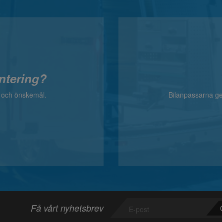
ntering?
v och önskemål.
Bilanpassarna ger
Få vårt nyhetsbrev