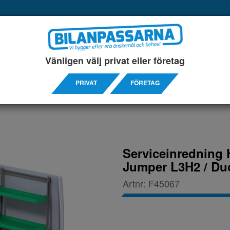
UKTER
SERVICEINREDNINGAR
TILLBEHÖRS ARTIKL
Vänligen välj privat eller företag
H2
PRIVAT
FÖRETAG
Serviceinredning 
Jumper L3H2 / Du
Artnr:
F45067