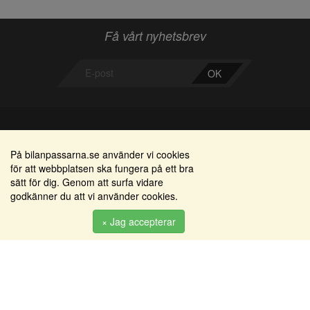
Få vårt nyhetsbrev
OK
Bilanpassarna
Områden
På bilanpassarna.se använder vi cookies
för att webbplatsen ska fungera på ett bra
Smedjegatan 22
Alkomätare / alkolås
sätt för dig. Genom att surfa vidare
352 46 Växjö
godkänner du att vi använder cookies.
Elprodukter
Tel: 0470-36 000
Serviceinredningar
× Jag accepterar
info@bilanpassarna.se
Tillbehörs artiklar
Org. nr:
556919-9846
Produkter
Köpvillkor