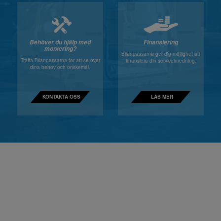
Behöver du hjälp med
Finansiering
montering?
Bilanpassarna ger dig möjlighet att
Träffa Bilanpassarna för att se över
finansiera din serviceinredning.
dina behov och önskemål.
KONTAKTA OSS
LÄS MER