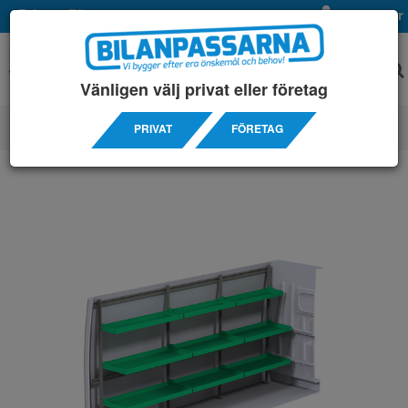
Privat
Företag
Mina sidor
Vänligen välj privat eller företag
PRIVAT
FÖRETAG
SERVICEINREDNINGAR
/ CITROÊN
/ JUMPER L3H2