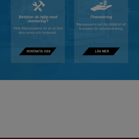
Behöver du hjälp med
Finansiering
montering?
Bilanpassarna ger dig möjlighet att
Träffa Bilanpassarna för att se över
finansiera din serviceinredning.
dina behov och önskemål.
KONTAKTA OSS
LÄS MER