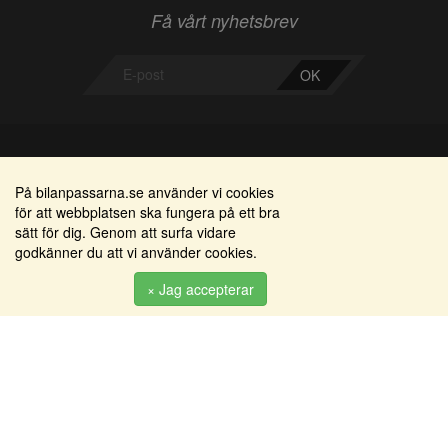
Få vårt nyhetsbrev
OK
Bilanpassarna
Områden
På bilanpassarna.se använder vi cookies
för att webbplatsen ska fungera på ett bra
Smedjegatan 22
Alkomätare / alkolås
sätt för dig. Genom att surfa vidare
352 46 Växjö
godkänner du att vi använder cookies.
Elprodukter
Tel: 0470-36 000
Serviceinredningar
× Jag accepterar
info@bilanpassarna.se
Tillbehörs artiklar
Org. nr:
556919-9846
Produkter
Köpvillkor
Inloggning & registrering