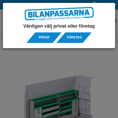
Privat
Företag
Mina sidor
Vänligen välj privat eller företag
PRIVAT
FÖRETAG
SERVICEINREDNINGAR
/ PEUGEOT
/ BOXER L2H2