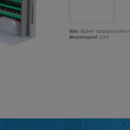
Mått:
BxDxH 1500x300x1000 
Monteringstid
: 2,5
h