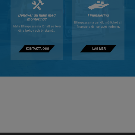
Behöver du hjälp med
Finansiering
montering?
Bilanpassarna ger dig möjlighet att
Träffa Bilanpassarna för att se över
finansiera din serviceinredning.
dina behov och önskemål.
KONTAKTA OSS
LÄS MER