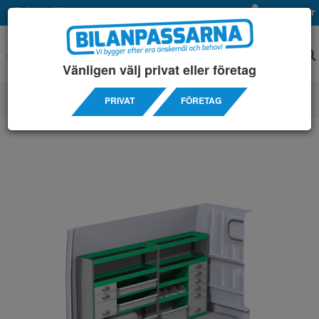
Privat
Företag
Mina sidor
Vänligen välj privat eller företag
PRIVAT
FÖRETAG
SERVICEINREDNINGAR
/ FIAT
/ DUCATO L1H1