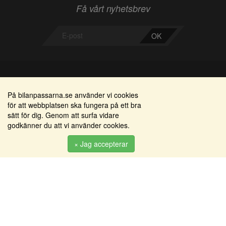
Få vårt nyhetsbrev
OK
Bilanpassarna
Områden
På bilanpassarna.se använder vi cookies
för att webbplatsen ska fungera på ett bra
Smedjegatan 22
Alkomätare / alkolås
sätt för dig. Genom att surfa vidare
352 46 Växjö
godkänner du att vi använder cookies.
Elprodukter
Tel: 0470-36 000
Serviceinredningar
× Jag accepterar
info@bilanpassarna.se
Tillbehörs artiklar
Org. nr:
556919-9846
Produkter
Köpvillkor
Inloggning & registrering