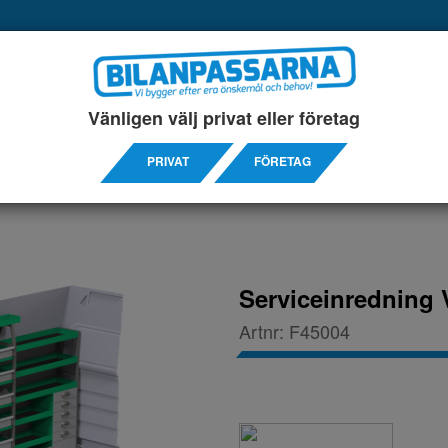
UKTER
SERVICEINREDNINGAR
TILLBEHÖRS ARTIKL
Vänligen välj privat eller företag
TER 4325
PRIVAT
FÖRETAG
Serviceinredning 
Artnr:
F45004