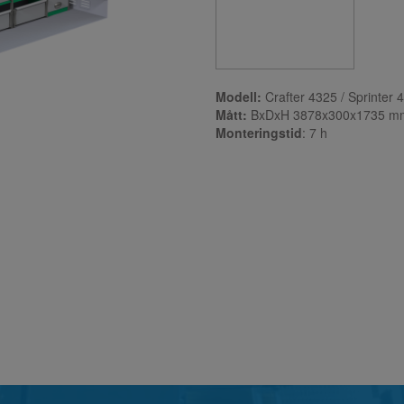
Modell:
Crafter 4325 / Sprinter 
Mått:
BxDxH 3878x300x1735 m
Monteringstid
: 7
h