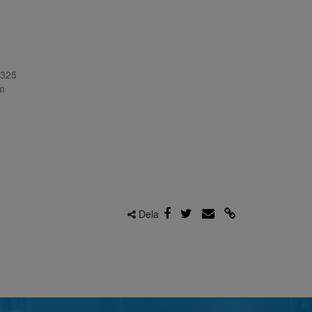
4325
m
Dela