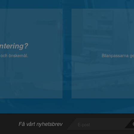
ntering?
v och önskemål.
Bilanpassarna ger
Få vårt nyhetsbrev