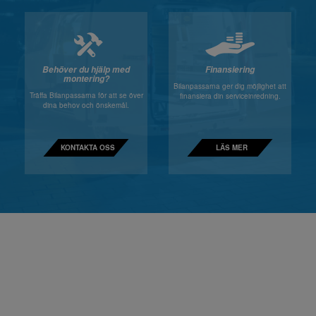
Behöver du hjälp med
Finansiering
montering?
Bilanpassarna ger dig möjlighet att
Träffa Bilanpassarna för att se över
finansiera din serviceinredning.
dina behov och önskemål.
KONTAKTA OSS
LÄS MER