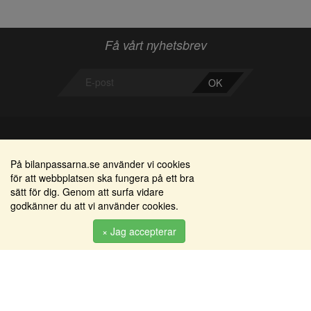
Få vårt nyhetsbrev
OK
Bilanpassarna
Områden
På bilanpassarna.se använder vi cookies
för att webbplatsen ska fungera på ett bra
Smedjegatan 22
Alkomätare / alkolås
sätt för dig. Genom att surfa vidare
352 46 Växjö
godkänner du att vi använder cookies.
Elprodukter
Tel: 0470-36 000
Serviceinredningar
× Jag accepterar
info@bilanpassarna.se
Tillbehörs artiklar
Org. nr:
556919-9846
Produkter
Köpvillkor