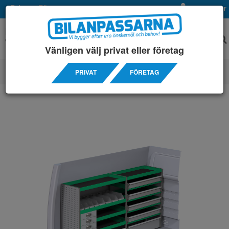
Privat
Företag
Mina sidor
Vänligen välj privat eller företag
PRIVAT
FÖRETAG
SERVICEINREDNINGAR
/ MERCEDES
/ SPRINTER 3250