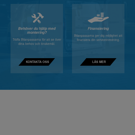
Behöver du hjälp med
Finansiering
montering?
Bilanpassarna ger dig möjlighet att
Träffa Bilanpassarna för att se över
finansiera din serviceinredning.
dina behov och önskemål.
KONTAKTA OSS
LÄS MER