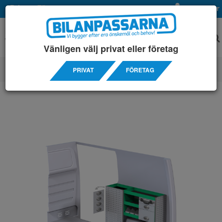
Privat
Företag
Mina sidor
Vänligen välj privat eller företag
PRIVAT
FÖRETAG
SERVICEINREDNINGAR
/ MERCEDES
/ SPRINTER 3250