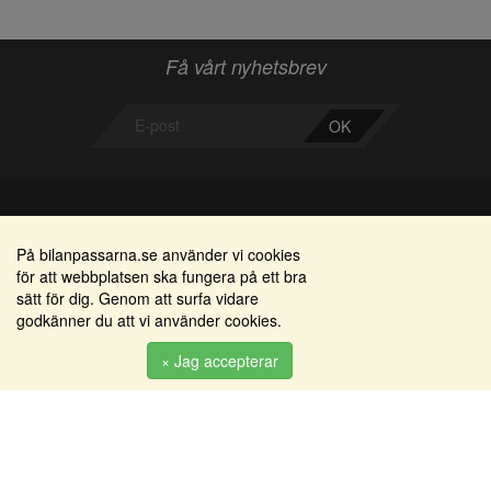
Få vårt nyhetsbrev
OK
Bilanpassarna
Områden
På bilanpassarna.se använder vi cookies
för att webbplatsen ska fungera på ett bra
Smedjegatan 22
Alkomätare / alkolås
sätt för dig. Genom att surfa vidare
352 46 Växjö
godkänner du att vi använder cookies.
Elprodukter
Tel: 0470-36 000
Serviceinredningar
× Jag accepterar
info@bilanpassarna.se
Tillbehörs artiklar
Org. nr:
556919-9846
Produkter
Köpvillkor