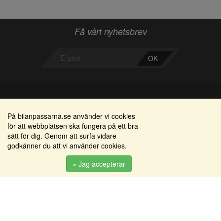
Få vårt nyhetsbrev
OK
Bilanpassarna
Områden
På bilanpassarna.se använder vi cookies
för att webbplatsen ska fungera på ett bra
Smedjegatan 22
Alkomätare / alkolås
sätt för dig. Genom att surfa vidare
352 46 Växjö
godkänner du att vi använder cookies.
Elprodukter
Tel: 0470-36 000
Serviceinredningar
× Jag accepterar
info@bilanpassarna.se
Tillbehörs artiklar
Org. nr:
556919-9846
Produkter
Köpvillkor