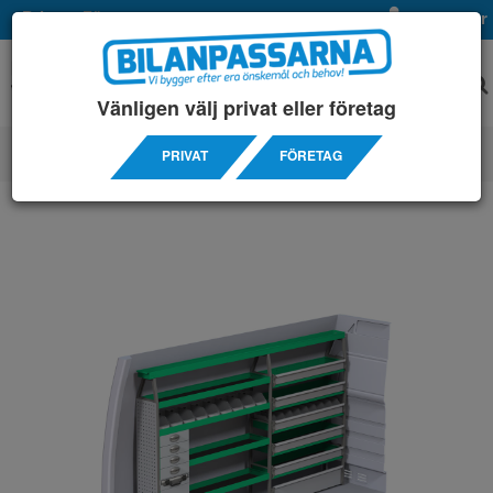
Privat
Företag
Mina sidor
Vänligen välj privat eller företag
PRIVAT
FÖRETAG
SERVICEINREDNINGAR
/ VOLKSWAGEN
/ CRAFTER 3665