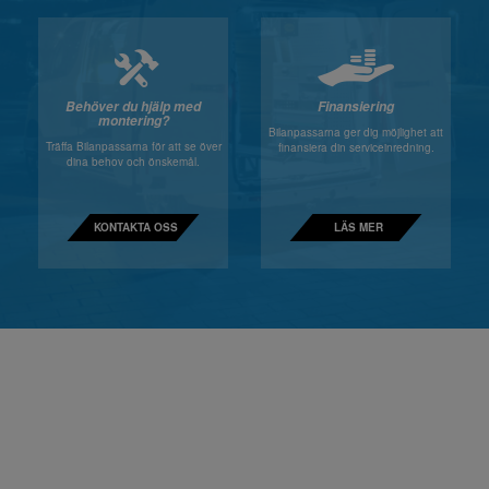
Behöver du hjälp med
Finansiering
montering?
Bilanpassarna ger dig möjlighet att
Träffa Bilanpassarna för att se över
finansiera din serviceinredning.
dina behov och önskemål.
KONTAKTA OSS
LÄS MER