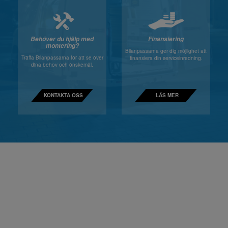
Behöver du hjälp med
Finansiering
montering?
Bilanpassarna ger dig möjlighet att
Träffa Bilanpassarna för att se över
finansiera din serviceinredning.
dina behov och önskemål.
KONTAKTA OSS
LÄS MER