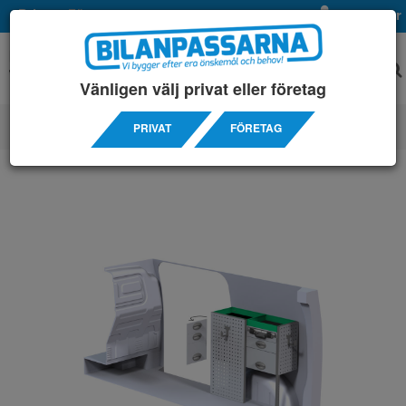
Privat
Företag
Mina sidor
Vänligen välj privat eller företag
PRIVAT
FÖRETAG
SERVICEINREDNINGAR
/ MERCEDES
/ VITO KOMPAKT 14-