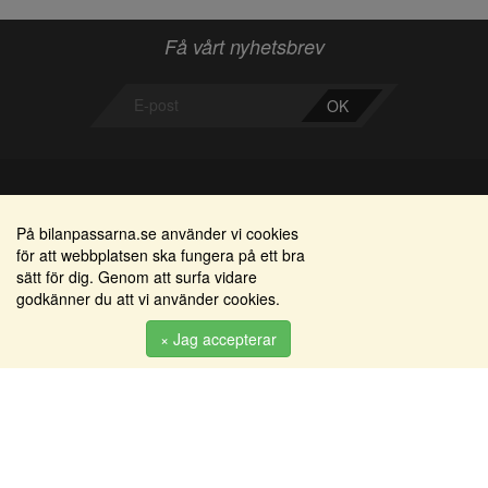
Få vårt nyhetsbrev
OK
Bilanpassarna
Områden
På bilanpassarna.se använder vi cookies
för att webbplatsen ska fungera på ett bra
Smedjegatan 22
Alkomätare / alkolås
sätt för dig. Genom att surfa vidare
352 46 Växjö
godkänner du att vi använder cookies.
Elprodukter
Tel: 0470-36 000
Serviceinredningar
× Jag accepterar
info@bilanpassarna.se
Tillbehörs artiklar
Org. nr:
556919-9846
Produkter
Köpvillkor
Inloggning & registrering