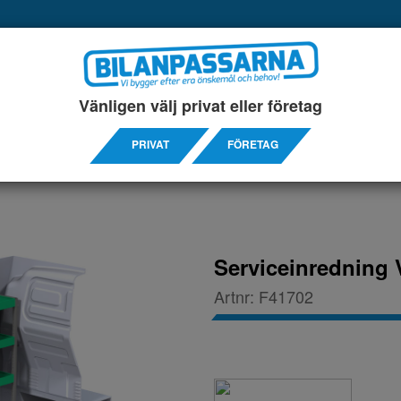
UKTER
SERVICEINREDNINGAR
TILLBEHÖRS ARTIKL
Vänligen välj privat eller företag
MPAKT 14-
PRIVAT
FÖRETAG
Serviceinredning 
Artnr:
F41702