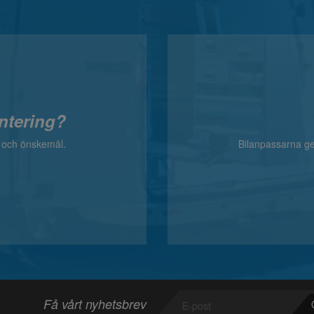
ntering?
v och önskemål.
Bilanpassarna ger
Få vårt nyhetsbrev