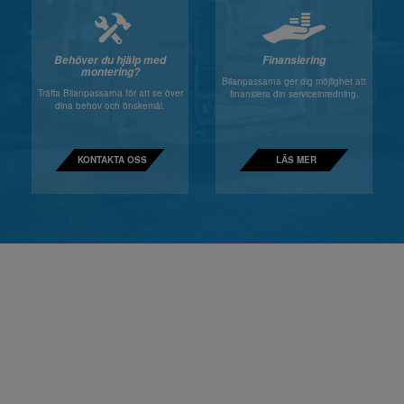
Behöver du hjälp med
Finansiering
montering?
Bilanpassarna ger dig möjlighet att
Träffa Bilanpassarna för att se över
finansiera din serviceinredning.
dina behov och önskemål.
KONTAKTA OSS
LÄS MER