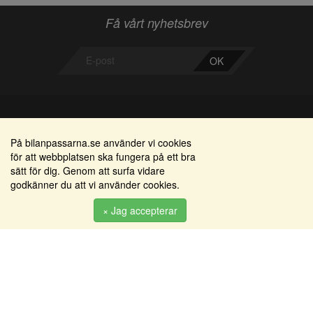
Få vårt nyhetsbrev
OK
Bilanpassarna
Områden
På bilanpassarna.se använder vi cookies
för att webbplatsen ska fungera på ett bra
Smedjegatan 22
Alkomätare / alkolås
sätt för dig. Genom att surfa vidare
352 46 Växjö
godkänner du att vi använder cookies.
Elprodukter
Tel: 0470-36 000
Serviceinredningar
× Jag accepterar
info@bilanpassarna.se
Tillbehörs artiklar
Org. nr:
556919-9846
Produkter
Köpvillkor
Inloggning & registrering