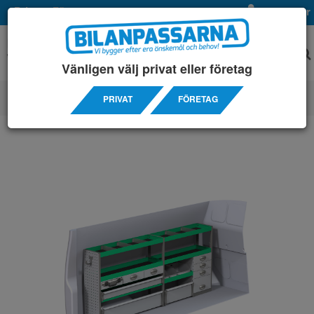
Privat
Företag
Mina sidor
Vänligen välj privat eller företag
PRIVAT
FÖRETAG
SERVICEINREDNINGAR
/ VOLKSWAGEN
/ T6 3400