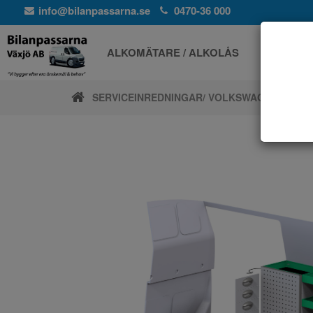
info@bilanpassarna.se
0470-36 000
ALKOMÄTARE / ALKOLÅS
ELPROD
SERVICEINREDNINGAR
/ VOLKSWAGEN
/ T6 30