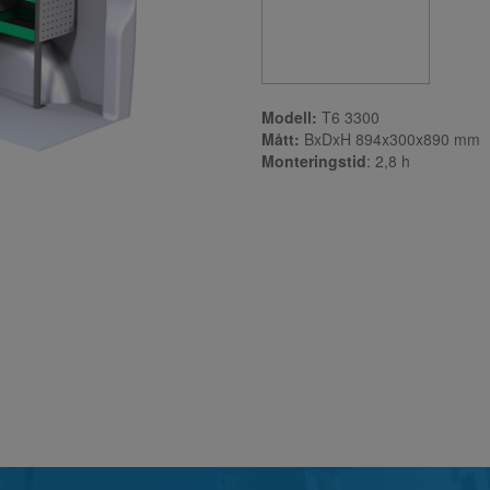
Modell:
T6 3300
Mått:
BxDxH 894x300x890 mm
Monteringstid
: 2,8
h