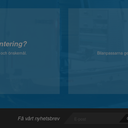
ntering?
v och önskemål.
Bilanpassarna ger
Få vårt nyhetsbrev