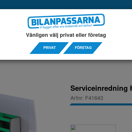
UKTER
SERVICEINREDNINGAR
TILLBEHÖRS ARTIKL
Vänligen välj privat eller företag
00
PRIVAT
FÖRETAG
Serviceinredning 
Artnr:
F41643