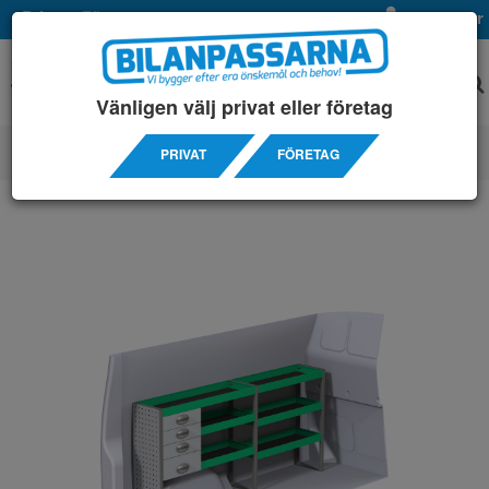
Privat
Företag
Mina sidor
Vänligen välj privat eller företag
PRIVAT
FÖRETAG
SERVICEINREDNINGAR
/ VOLKSWAGEN
/ T6 3000