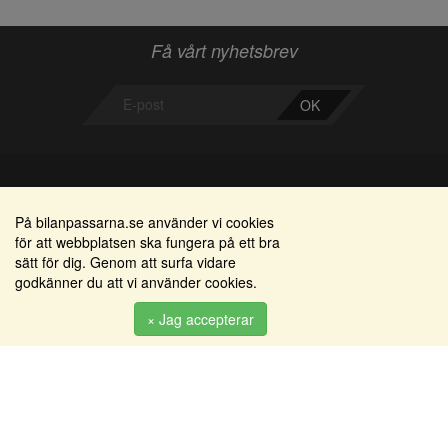
Få vårt nyhetsbrev
OK
Bilanpassarna
Områden
På bilanpassarna.se använder vi cookies
för att webbplatsen ska fungera på ett bra
Smedjegatan 22
Alkomätare / alkolås
sätt för dig. Genom att surfa vidare
352 46 Växjö
godkänner du att vi använder cookies.
Elprodukter
Tel: 0470-36 000
Serviceinredningar
× Jag accepterar
info@bilanpassarna.se
Tillbehörs artiklar
Org. nr:
556919-9846
Produkter
Köpvillkor