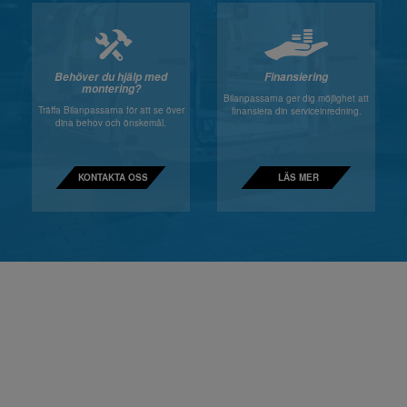
Behöver du hjälp med
Finansiering
montering?
Bilanpassarna ger dig möjlighet att
Träffa Bilanpassarna för att se över
finansiera din serviceinredning.
dina behov och önskemål.
KONTAKTA OSS
LÄS MER