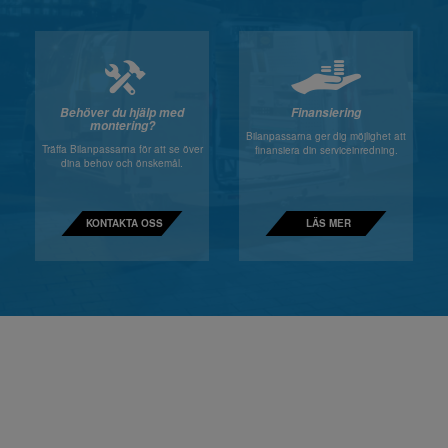
Behöver du hjälp med
Finansiering
montering?
Bilanpassarna ger dig möjlighet att
Träffa Bilanpassarna för att se över
finansiera din serviceinredning.
dina behov och önskemål.
KONTAKTA OSS
LÄS MER