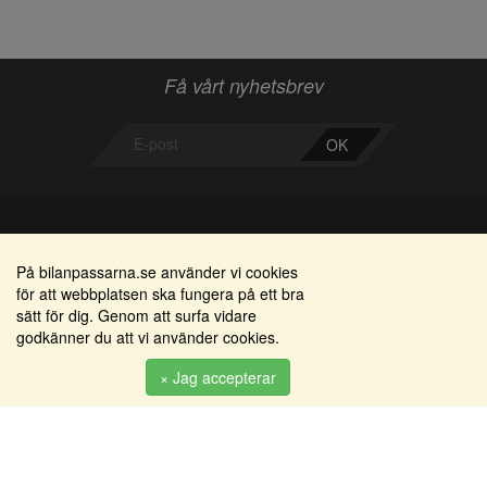
Få vårt nyhetsbrev
OK
Bilanpassarna
Områden
På bilanpassarna.se använder vi cookies
för att webbplatsen ska fungera på ett bra
Smedjegatan 22
Alkomätare / alkolås
sätt för dig. Genom att surfa vidare
352 46 Växjö
godkänner du att vi använder cookies.
Elprodukter
Tel: 0470-36 000
Serviceinredningar
× Jag accepterar
info@bilanpassarna.se
Tillbehörs artiklar
Org. nr:
556919-9846
Produkter