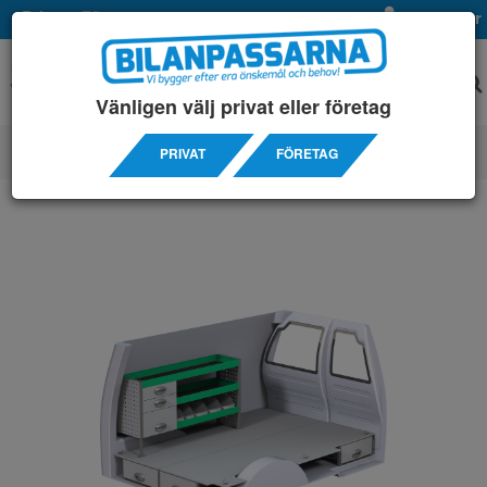
Privat
Företag
Mina sidor
Vänligen välj privat eller företag
PRIVAT
FÖRETAG
SERVICEINREDNINGAR
/ VOLKSWAGEN
/ CADDY MAXI 15-