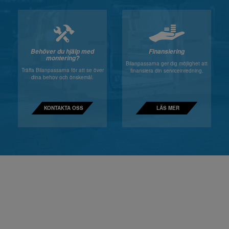
Behöver du hjälp med
Finansiering
montering?
Bilanpassarna ger dig möjlighet att
Träffa Bilanpassarna för att se över
finansiera din serviceinredning.
dina behov och önskemål.
KONTAKTA OSS
LÄS MER