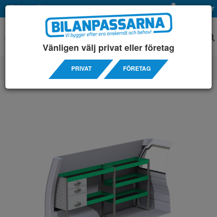
Privat
Företag
Mina sidor
Vänligen välj privat eller företag
PRIVAT
FÖRETAG
SERVICEINREDNINGAR
/ VOLKSWAGEN
/ CADDY MAXI 15-