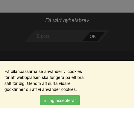
Få vårt nyhetsbrev
OK
Bilanpassarna
Områden
På bilanpassarna.se använder vi cookies
för att webbplatsen ska fungera på ett bra
Smedjegatan 22
Alkomätare / alkolås
sätt för dig. Genom att surfa vidare
352 46 Växjö
godkänner du att vi använder cookies.
Elprodukter
Tel: 0470-36 000
Serviceinredningar
× Jag accepterar
info@bilanpassarna.se
Tillbehörs artiklar
Org. nr:
556919-9846
Produkter
Köpvillkor