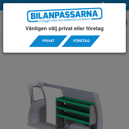
Privat
Företag
Mina sidor
Vänligen välj privat eller företag
PRIVAT
FÖRETAG
SERVICEINREDNINGAR
/ VOLKSWAGEN
/ CADDY MAXI 15-