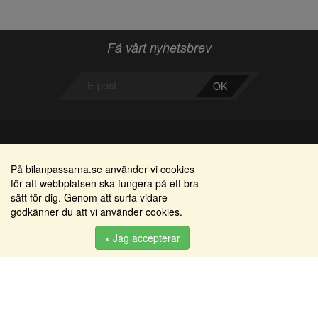
Få vårt nyhetsbrev
OK
Bilanpassarna
Områden
På bilanpassarna.se använder vi cookies
för att webbplatsen ska fungera på ett bra
Smedjegatan 22
Alkomätare / alkolås
sätt för dig. Genom att surfa vidare
352 46 Växjö
godkänner du att vi använder cookies.
Elprodukter
Tel: 0470-36 000
Serviceinredningar
× Jag accepterar
info@bilanpassarna.se
Tillbehörs artiklar
Org. nr:
556919-9846
Produkter
Köpvillkor