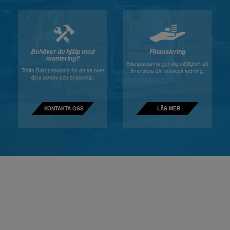
Behöver du hjälp med
Finansiering
montering?
Bilanpassarna ger dig möjlighet att
Träffa Bilanpassarna för att se över
finansiera din serviceinredning.
dina behov och önskemål.
KONTAKTA OSS
LÄS MER