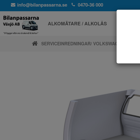
info@bilanpassarna.se
0470-36 000
ALKOMÄTARE / ALKOLÅS
ELPROD
SERVICEINREDNINGAR
/ VOLKSWAGEN
/ CADD