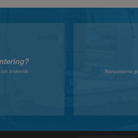
ntering?
v och önskemål.
Bilanpassarna ger