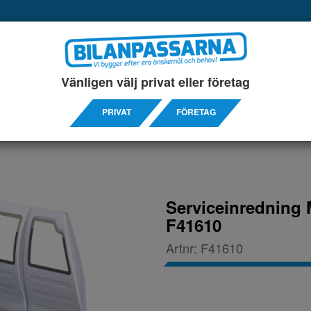
UKTER
SERVICEINREDNINGAR
TILLBEHÖRS ARTIKL
Vänligen välj privat eller företag
Y 15-
PRIVAT
FÖRETAG
Serviceinredning 
F41610
Artnr:
F41610