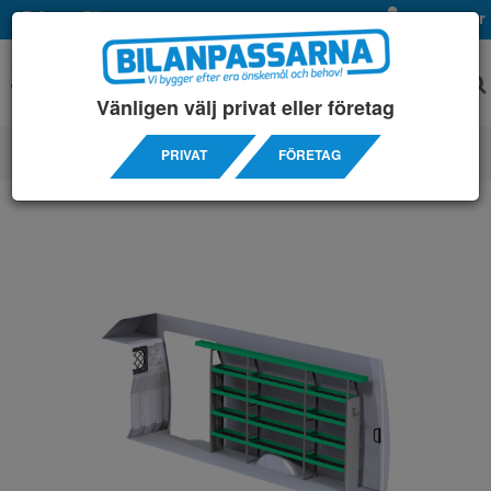
Privat
Företag
Mina sidor
Vänligen välj privat eller företag
PRIVAT
FÖRETAG
SERVICEINREDNINGAR
/ IVECO
/ DAILY 18M3 14-