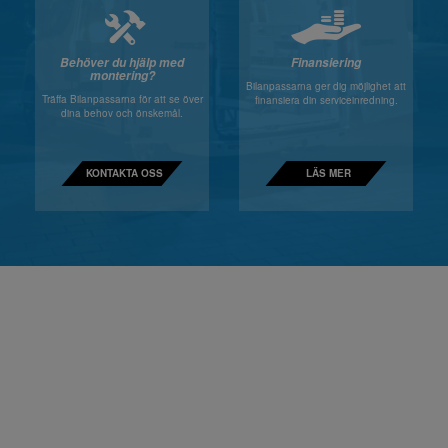
Behöver du hjälp med
Finansiering
montering?
Bilanpassarna ger dig möjlighet att
Träffa Bilanpassarna för att se över
finansiera din serviceinredning.
dina behov och önskemål.
KONTAKTA OSS
LÄS MER