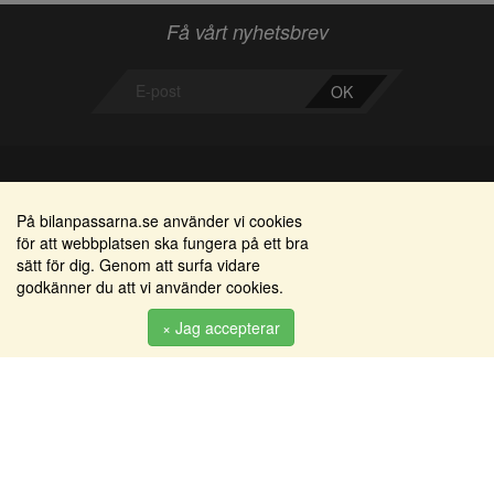
Få vårt nyhetsbrev
OK
Bilanpassarna
Områden
På bilanpassarna.se använder vi cookies
för att webbplatsen ska fungera på ett bra
Smedjegatan 22
Alkomätare / alkolås
sätt för dig. Genom att surfa vidare
352 46 Växjö
godkänner du att vi använder cookies.
Elprodukter
Tel: 0470-36 000
Serviceinredningar
× Jag accepterar
info@bilanpassarna.se
Tillbehörs artiklar
Org. nr:
556919-9846
Produkter
Köpvillkor
Inloggning & registrering