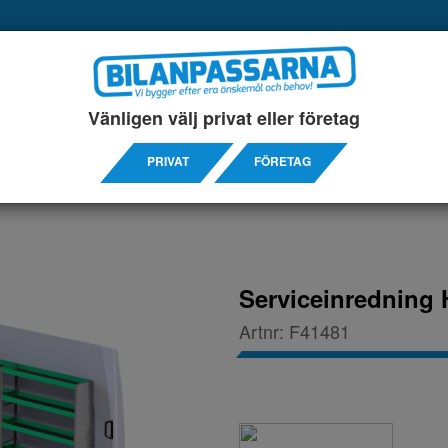
UKTER
SERVICEINREDNINGAR
TILLBEHÖRS ARTIKL
Vänligen välj privat eller företag
14-
PRIVAT
FÖRETAG
Serviceinredning 
Artnr:
F41481