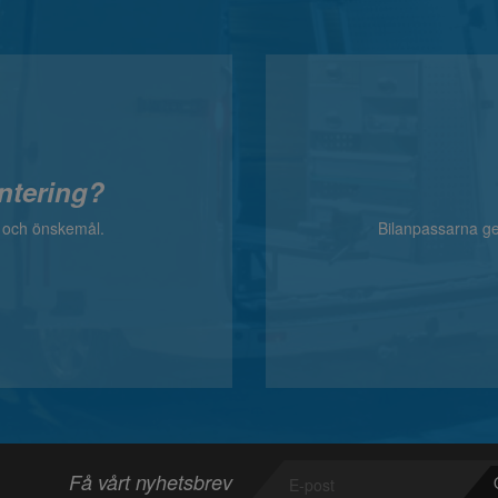
ntering?
v och önskemål.
Bilanpassarna ger
Få vårt nyhetsbrev