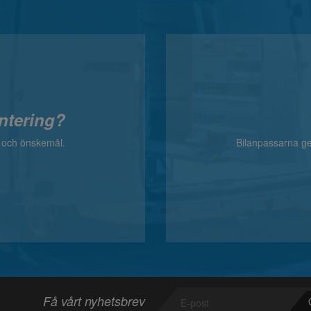
ntering?
v och önskemål.
Bilanpassarna ger
Få vårt nyhetsbrev