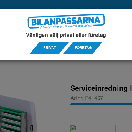
UKTER
SERVICEINREDNINGAR
TILLBEHÖRS ARTIKL
Vänligen välj privat eller företag
-
PRIVAT
FÖRETAG
Serviceinredning 
Artnr:
F41467