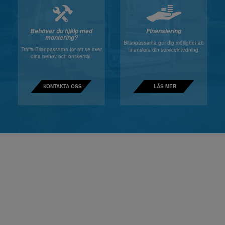
Behöver du hjälp med
Finansiering
montering?
Bilanpassarna ger dig möjlighet att
Träffa Bilanpassarna för att se över
finansiera din serviceinredning.
dina behov och önskemål.
KONTAKTA OSS
LÄS MER