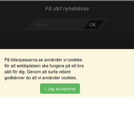
Få vårt nyhetsbrev
OK
Bilanpassarna
Områden
På bilanpassarna.se använder vi cookies
för att webbplatsen ska fungera på ett bra
Smedjegatan 22
Alkomätare / alkolås
sätt för dig. Genom att surfa vidare
352 46 Växjö
godkänner du att vi använder cookies.
Elprodukter
Tel: 0470-36 000
Serviceinredningar
× Jag accepterar
info@bilanpassarna.se
Tillbehörs artiklar
Org. nr:
556919-9846
Produkter
Köpvillkor
Inloggning & registrering