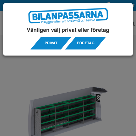
Privat
Företag
Mina sidor
Vänligen välj privat eller företag
PRIVAT
FÖRETAG
SERVICEINREDNINGAR
/ IVECO
/ DAILY 16M3 14-