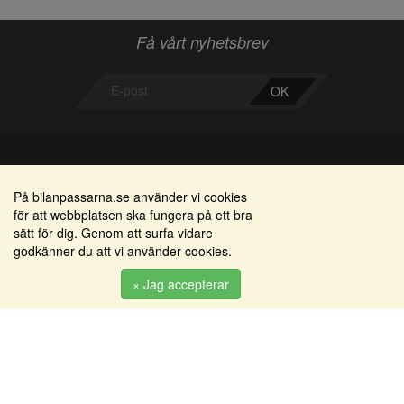
Få vårt nyhetsbrev
OK
Bilanpassarna
Områden
På bilanpassarna.se använder vi cookies
för att webbplatsen ska fungera på ett bra
Smedjegatan 22
Alkomätare / alkolås
sätt för dig. Genom att surfa vidare
352 46 Växjö
godkänner du att vi använder cookies.
Elprodukter
Tel: 0470-36 000
Serviceinredningar
× Jag accepterar
info@bilanpassarna.se
Tillbehörs artiklar
Org. nr:
556919-9846
Produkter
Köpvillkor