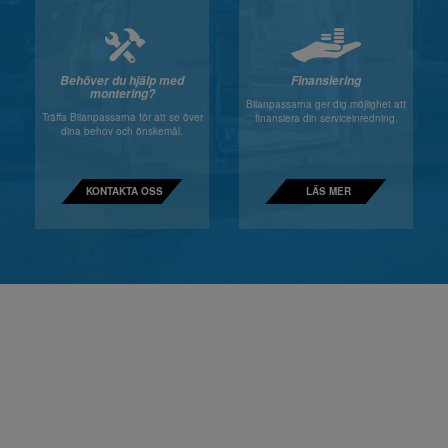
Behöver du hjälp med
Finansiering
montering?
Bilanpassarna ger dig möjlighet att
Träffa Bilanpassarna för att se över
finansiera din serviceinredning.
dina behov och önskemål.
KONTAKTA OSS
LÄS MER