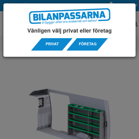
Privat
Företag
Mina sidor
Vänligen välj privat eller företag
PRIVAT
FÖRETAG
SERVICEINREDNINGAR
/ IVECO
/ DAILY 12M3 14-