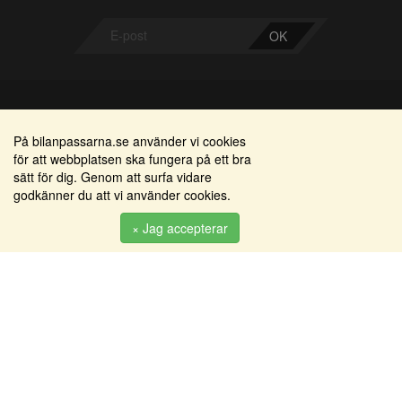
OK
Bilanpassarna
Områden
På bilanpassarna.se använder vi cookies
för att webbplatsen ska fungera på ett bra
Smedjegatan 22
Alkomätare / alkolås
sätt för dig. Genom att surfa vidare
352 46 Växjö
godkänner du att vi använder cookies.
Elprodukter
Tel: 0470-36 000
Serviceinredningar
× Jag accepterar
info@bilanpassarna.se
Tillbehörs artiklar
Org. nr:
556919-9846
Produkter
Köpvillkor
Inloggning & registrering
Om oss
Kontakt