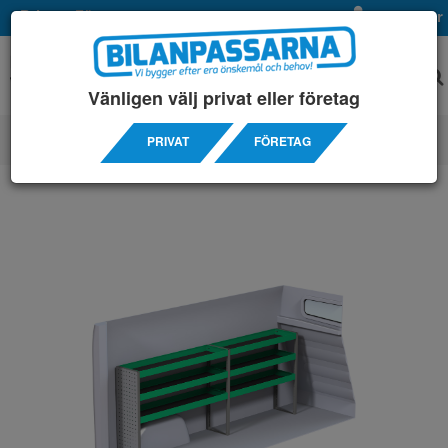
Privat
Företag
Mina sidor
Vänligen välj privat eller företag
PRIVAT
FÖRETAG
SERVICEINREDNINGAR
/ NISSAN
/ NV300 L2H1