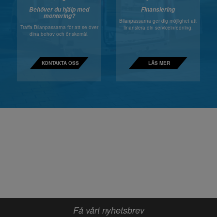
Behöver du hjälp med
Finansiering
montering?
Bilanpassarna ger dig möjlighet att
Träffa Bilanpassarna för att se över
finansiera din serviceinredning.
dina behov och önskemål.
KONTAKTA OSS
LÄS MER
Få vårt nyhetsbrev