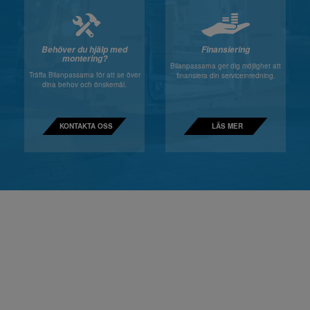
Behöver du hjälp med
Finansiering
montering?
Bilanpassarna ger dig möjlighet att
Träffa Bilanpassarna för att se över
finansiera din serviceinredning.
dina behov och önskemål.
KONTAKTA OSS
LÄS MER