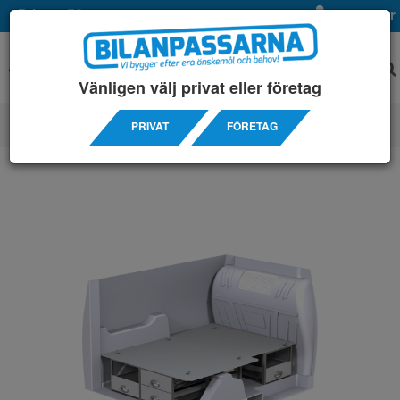
Privat
Företag
Mina sidor
Vänligen välj privat eller företag
PRIVAT
FÖRETAG
SERVICEINREDNINGAR
/ FORD
/ CONNECT L2 14-