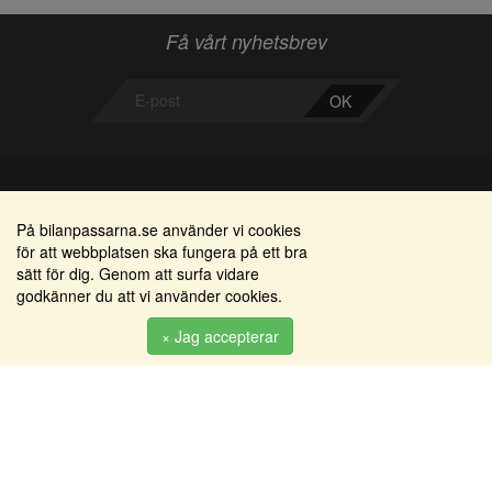
Få vårt nyhetsbrev
OK
Bilanpassarna
Områden
På bilanpassarna.se använder vi cookies
för att webbplatsen ska fungera på ett bra
Smedjegatan 22
Alkomätare / alkolås
sätt för dig. Genom att surfa vidare
352 46 Växjö
godkänner du att vi använder cookies.
Elprodukter
Tel: 0470-36 000
Serviceinredningar
× Jag accepterar
info@bilanpassarna.se
Tillbehörs artiklar
Org. nr:
556919-9846
Produkter
Köpvillkor
Inloggning & registrering