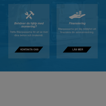
Behöver du hjälp med
Finansiering
montering?
Bilanpassarna ger dig möjlighet att
Träffa Bilanpassarna för att se över
finansiera din serviceinredning.
dina behov och önskemål.
KONTAKTA OSS
LÄS MER