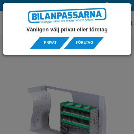
Privat
Företag
Mina sidor
Vänligen välj privat eller företag
PRIVAT
FÖRETAG
SERVICEINREDNINGAR
/ FORD
/ CONNECT L2 14-