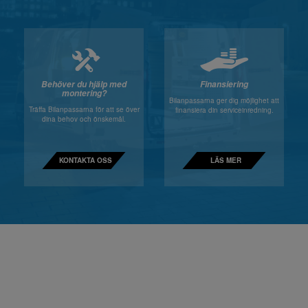
Behöver du hjälp med
Finansiering
montering?
Bilanpassarna ger dig möjlighet att
Träffa Bilanpassarna för att se över
finansiera din serviceinredning.
dina behov och önskemål.
KONTAKTA OSS
LÄS MER