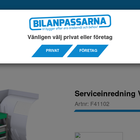
UKTER
SERVICEINREDNINGAR
TILLBEHÖRS ARTIKL
Vänligen välj privat eller företag
4-
PRIVAT
FÖRETAG
Serviceinredning 
Artnr:
F41102