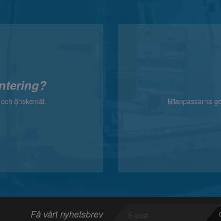
ntering?
v och önskemål.
Bilanpassarna ger
Få vårt nyhetsbrev