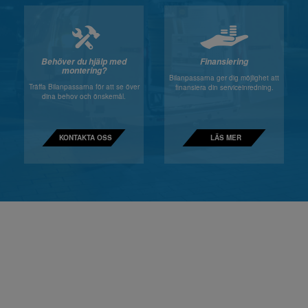
Behöver du hjälp med
Finansiering
montering?
Bilanpassarna ger dig möjlighet att
Träffa Bilanpassarna för att se över
finansiera din serviceinredning.
dina behov och önskemål.
KONTAKTA OSS
LÄS MER