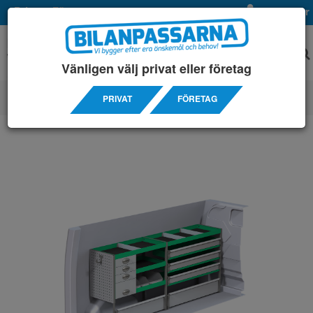
Privat
Företag
Mina sidor
Vänligen välj privat eller företag
PRIVAT
FÖRETAG
SERVICEINREDNINGAR
/ FORD
/ CUSTOM 3300