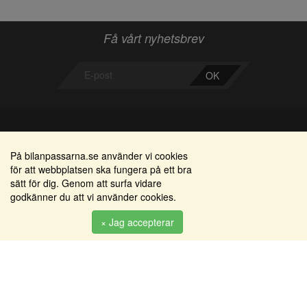
Få vårt nyhetsbrev
OK
Bilanpassarna
Områden
På bilanpassarna.se använder vi cookies
för att webbplatsen ska fungera på ett bra
Smedjegatan 22
Alkomätare / alkolås
sätt för dig. Genom att surfa vidare
352 46 Växjö
godkänner du att vi använder cookies.
Elprodukter
Tel: 0470-36 000
Serviceinredningar
× Jag accepterar
info@bilanpassarna.se
Tillbehörs artiklar
Org. nr:
556919-9846
Produkter
Köpvillkor