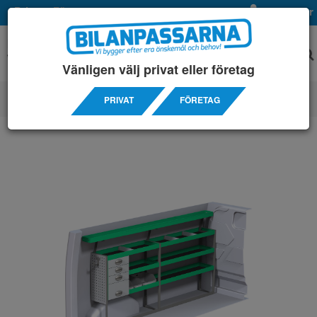
Privat
Företag
Mina sidor
Vänligen välj privat eller företag
PRIVAT
FÖRETAG
SERVICEINREDNINGAR
/ FORD
/ CUSTOM 3300