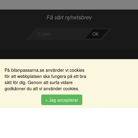
Få vårt nyhetsbrev
OK
Bilanpassarna
Områden
På bilanpassarna.se använder vi cookies
för att webbplatsen ska fungera på ett bra
Smedjegatan 22
Alkomätare / alkolås
sätt för dig. Genom att surfa vidare
352 46 Växjö
godkänner du att vi använder cookies.
Elprodukter
Tel: 0470-36 000
Serviceinredningar
× Jag accepterar
info@bilanpassarna.se
Tillbehörs artiklar
Org. nr:
556919-9846
Produkter
Köpvillkor