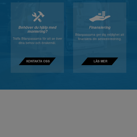
Behöver du hjälp med
Finansiering
montering?
Bilanpassarna ger dig möjlighet att
Träffa Bilanpassarna för att se över
finansiera din serviceinredning.
dina behov och önskemål.
KONTAKTA OSS
LÄS MER