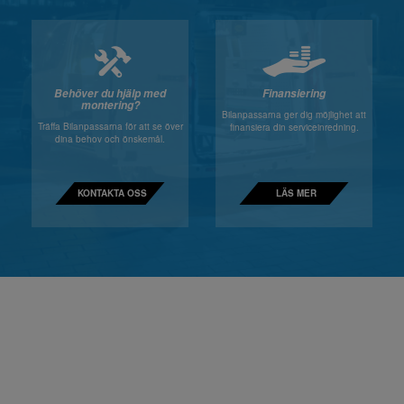
Behöver du hjälp med
Finansiering
montering?
Bilanpassarna ger dig möjlighet att
Träffa Bilanpassarna för att se över
finansiera din serviceinredning.
dina behov och önskemål.
KONTAKTA OSS
LÄS MER