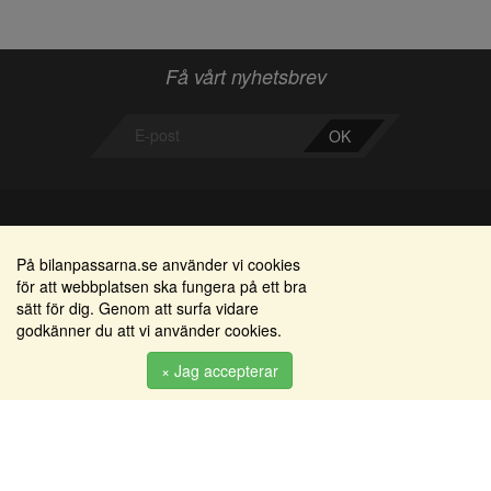
Få vårt nyhetsbrev
OK
Bilanpassarna
Områden
På bilanpassarna.se använder vi cookies
för att webbplatsen ska fungera på ett bra
Smedjegatan 22
Alkomätare / alkolås
sätt för dig. Genom att surfa vidare
352 46 Växjö
godkänner du att vi använder cookies.
Elprodukter
Tel: 0470-36 000
Serviceinredningar
× Jag accepterar
info@bilanpassarna.se
Tillbehörs artiklar
Org. nr:
556919-9846
Produkter
Köpvillkor