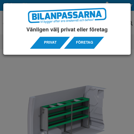
Privat
Företag
Mina sidor
Vänligen välj privat eller företag
PRIVAT
FÖRETAG
SERVICEINREDNINGAR
/ FORD
/ CUSTOM 2933