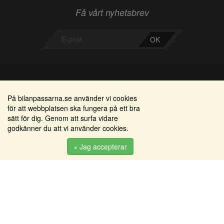
Få vårt nyhetsbrev
OK
Bilanpassarna
Områden
På bilanpassarna.se använder vi cookies
för att webbplatsen ska fungera på ett bra
Smedjegatan 22
Alkomätare / alkolås
sätt för dig. Genom att surfa vidare
352 46 Växjö
godkänner du att vi använder cookies.
Elprodukter
Tel: 0470-36 000
Serviceinredningar
× Jag accepterar
info@bilanpassarna.se
Tillbehörs artiklar
Org. nr:
556919-9846
Produkter
Köpvillkor
Inloggning & registrering