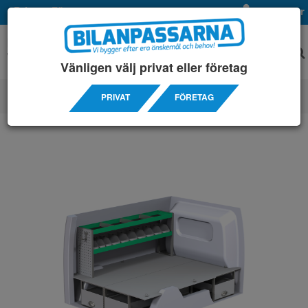
Privat
Företag
Mina sidor
Vänligen välj privat eller företag
PRIVAT
FÖRETAG
SERVICEINREDNINGAR
/ FIAT
/ DOBLO MAXI