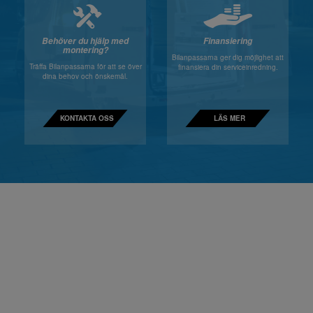
Behöver du hjälp med
Finansiering
montering?
Bilanpassarna ger dig möjlighet att
Träffa Bilanpassarna för att se över
finansiera din serviceinredning.
dina behov och önskemål.
KONTAKTA OSS
LÄS MER