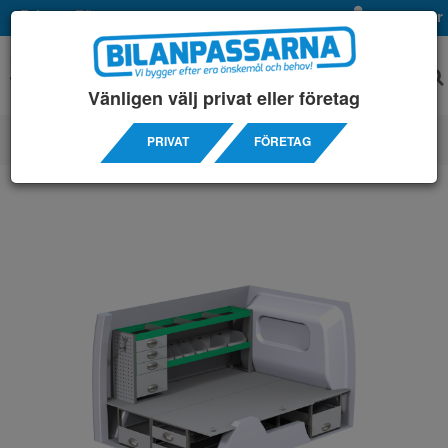
Privat
Företag
Mina sidor
Vänligen välj privat eller företag
PRIVAT
FÖRETAG
SERVICEINREDNINGAR
/ OPEL
/ COMBO L2H1