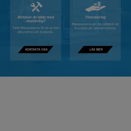
Behöver du hjälp med
Finansiering
montering?
Bilanpassarna ger dig möjlighet att
Träffa Bilanpassarna för att se över
finansiera din serviceinredning.
dina behov och önskemål.
KONTAKTA OSS
LÄS MER