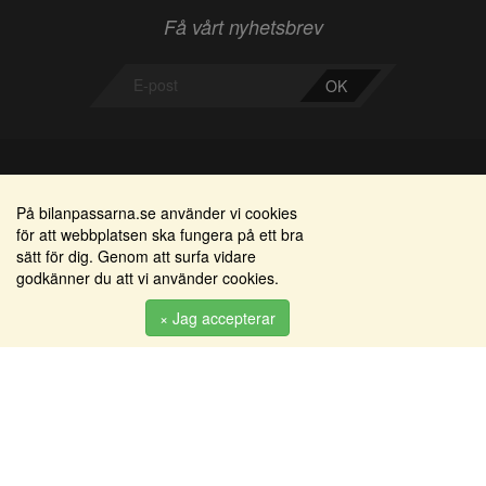
Få vårt nyhetsbrev
OK
Bilanpassarna
Områden
På bilanpassarna.se använder vi cookies
för att webbplatsen ska fungera på ett bra
Smedjegatan 22
Alkomätare / alkolås
sätt för dig. Genom att surfa vidare
352 46 Växjö
godkänner du att vi använder cookies.
Elprodukter
Tel: 0470-36 000
Serviceinredningar
× Jag accepterar
info@bilanpassarna.se
Tillbehörs artiklar
Org. nr:
556919-9846
Produkter
Köpvillkor
Inloggning & registrering