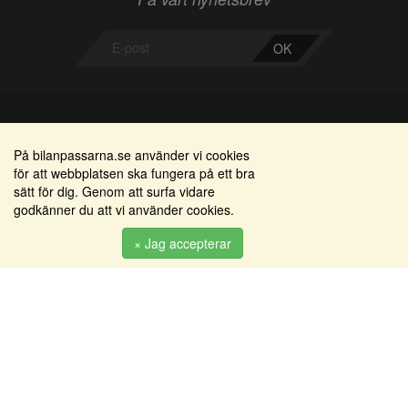
OK
Bilanpassarna
Områden
På bilanpassarna.se använder vi cookies
för att webbplatsen ska fungera på ett bra
Smedjegatan 22
Alkomätare / alkolås
sätt för dig. Genom att surfa vidare
352 46 Växjö
godkänner du att vi använder cookies.
Elprodukter
Tel: 0470-36 000
Serviceinredningar
× Jag accepterar
info@bilanpassarna.se
Tillbehörs artiklar
Org. nr:
556919-9846
Produkter
Köpvillkor
Inloggning & registrering
Om oss