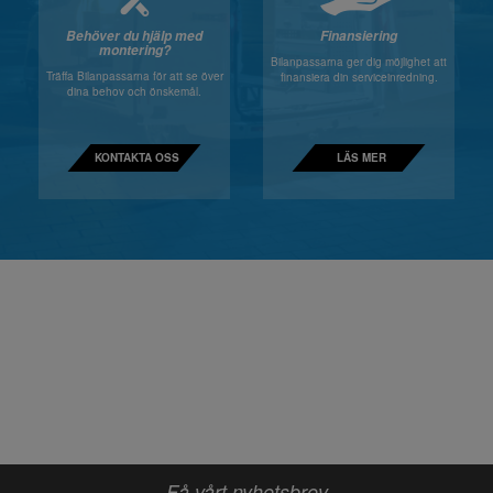
Behöver du hjälp med
Finansiering
montering?
Bilanpassarna ger dig möjlighet att
Träffa Bilanpassarna för att se över
finansiera din serviceinredning.
dina behov och önskemål.
KONTAKTA OSS
LÄS MER
Få vårt nyhetsbrev