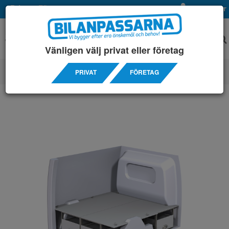
Privat
Företag
Mina sidor
Vänligen välj privat eller företag
PRIVAT
FÖRETAG
SERVICEINREDNINGAR
/ OPEL
/ COMBO L1H1