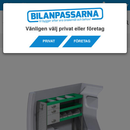
Privat
Företag
Mina sidor
Vänligen välj privat eller företag
PRIVAT
FÖRETAG
SERVICEINREDNINGAR
/ OPEL
/ COMBO L1H1