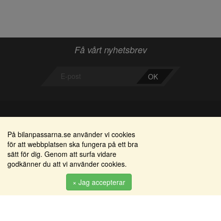
Få vårt nyhetsbrev
OK
Bilanpassarna
Områden
På bilanpassarna.se använder vi cookies
för att webbplatsen ska fungera på ett bra
Smedjegatan 22
Alkomätare / alkolås
sätt för dig. Genom att surfa vidare
352 46 Växjö
godkänner du att vi använder cookies.
Elprodukter
Tel: 0470-36 000
Serviceinredningar
× Jag accepterar
info@bilanpassarna.se
Tillbehörs artiklar
Org. nr:
556919-9846
Produkter