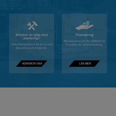
Behöver du hjälp med
Finansiering
montering?
Bilanpassarna ger dig möjlighet att
Träffa Bilanpassarna för att se över
finansiera din serviceinredning.
dina behov och önskemål.
KONTAKTA OSS
LÄS MER