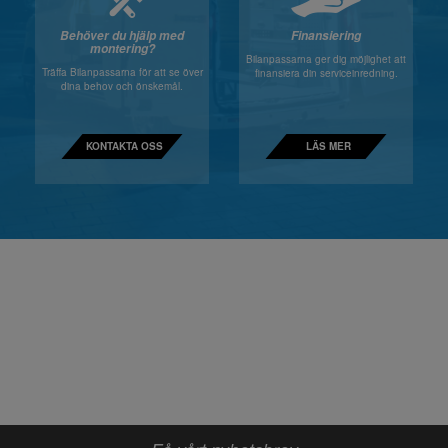
Behöver du hjälp med
Finansiering
montering?
Bilanpassarna ger dig möjlighet att
Träffa Bilanpassarna för att se över
finansiera din serviceinredning.
dina behov och önskemål.
KONTAKTA OSS
LÄS MER