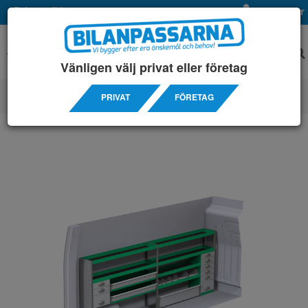
Privat
Företag
Mina sidor
Vänligen välj privat eller företag
PRIVAT
FÖRETAG
SERVICEINREDNINGAR
/ RENAULT
/ MASTER L3H2