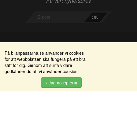
Få vårt nyhetsbrev
OK
Bilanpassarna
Områden
På bilanpassarna.se använder vi cookies
för att webbplatsen ska fungera på ett bra
Smedjegatan 22
Alkomätare / alkolås
sätt för dig. Genom att surfa vidare
352 46 Växjö
godkänner du att vi använder cookies.
Elprodukter
Tel: 0470-36 000
Serviceinredningar
× Jag accepterar
info@bilanpassarna.se
Tillbehörs artiklar
Org. nr:
556919-9846
Produkter
Köpvillkor
Inloggning & registrering
Om oss